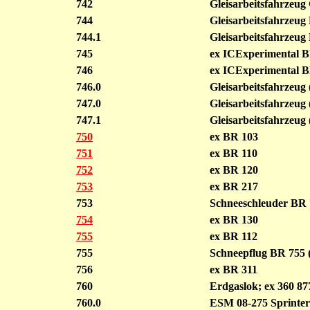
742
Gleisarbeitsfahrzeug
744
Gleisarbeitsfahrzeu
744.1
Gleisarbeitsfahrzeu
745
ex ICExperimental B
746
ex ICExperimental B
746.0
Gleisarbeitsfahrzeug
747.0
Gleisarbeitsfahrzeug
747.1
Gleisarbeitsfahrzeug
750
ex BR 103
751
ex BR 110
752
ex BR 120
753
ex BR 217
753
Schneeschleuder BR 
754
ex BR 130
755
ex BR 112
755
Schneepflug BR 755 
756
ex BR 311
760
Erdgaslok; ex 360 87
760.0
ESM 08-275 Sprinter 