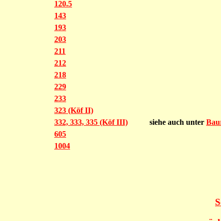
120.5
143
193
203
211
212
218
229
233
323 (Köf II)
332, 333, 335 (Köf III)
siehe auch unter
Baur
605
1004
S