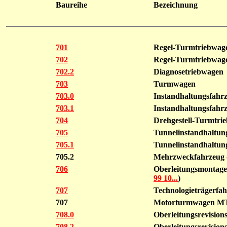
Baureihe
Bezeichnung
701
Regel-Turmtriebwag
702
Regel-Turmtriebwag
702.2
Diagnosetriebwagen
703
Turmwagen
703.0
Instandhaltungsfahr
703.1
Instandhaltungsfahr
704
Drehgestell-Turmtri
705
Tunnelinstandhaltun
705.1
Tunnelinstandhaltun
705.2
Mehrzweckfahrzeug 
706
Oberleitungsmontagef
99 10...
)
707
Technologieträgerfa
707
Motorturmwagen MT
708.0
Oberleitungsrevisio
708.2
Oberleitungsrevisio