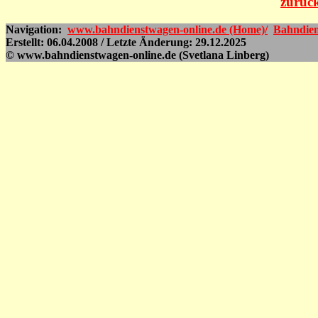
zurück
Navigation:
www.bahndienstwagen-online.de (Home)/
Bahndien
Erstellt: 06.04.2008 / Letzte Änderung: 29.12.2025
© www.bahndienstwagen-online.de (Svetlana Linberg)