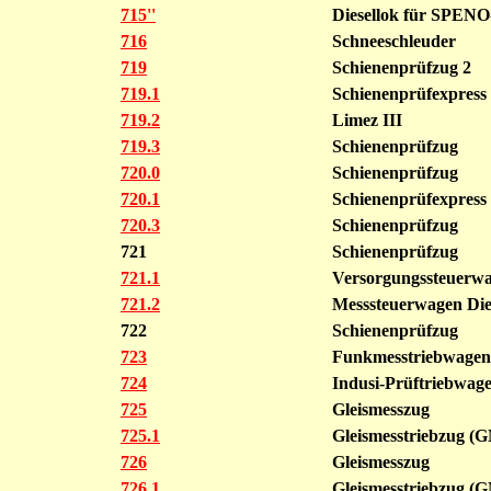
715''
Diesellok für SPENO
716
Schneeschleuder
719
Schienenprüfzug 2
719.1
Schienenprüfexpress
719.2
Limez III
719.3
Schienenprüfzug
720.0
Schienenprüfzug
720.1
Schienenprüfexpress
720.3
Schienenprüfzug
721
Schienenprüfzug
721.1
Versorgungssteuerw
721.2
Messsteuerwagen Die
722
Schienenprüfzug
723
Funkmesstriebwagen
724
Indusi-Prüftriebwag
725
Gleismesszug
725.1
Gleismesstriebzug 
726
Gleismesszug
726.1
Gleismesstriebzug 