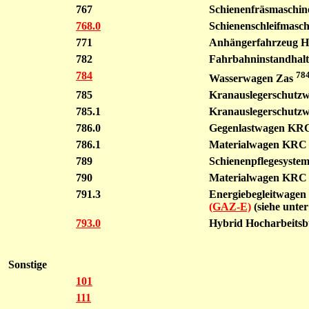
767
Schienenfräsmaschi
768.0
Schienenschleifmasc
771
Anhängerfahrzeug H 
782
Fahrbahninstandhalt
784
78
Wasserwagen Zas
785
Kranauslegerschutzw
785.1
Kranauslegerschutzw
786.0
Gegenlastwagen KRC 
786.1
Materialwagen KRC 9
789
Schienenpflegesystem
790
Materialwagen KRC 1
791.3
Energiebegleitwagen
(GAZ-E)
(siehe unte
793.0
Hybrid Hocharbeits
Sonstige
101
111