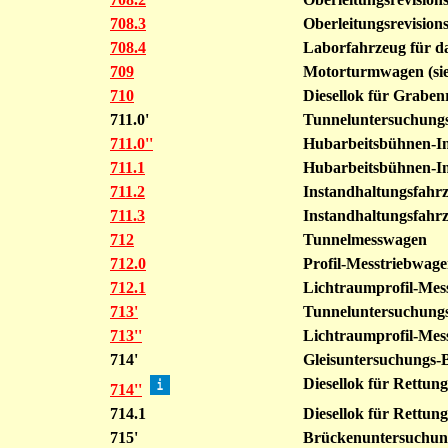
708.3
Oberleitungsrevisio
708.4
Laborfahrzeug für d
709
Motorturmwagen (si
710
Diesellok für Grabe
711.0'
Tunneluntersuchung
711.0''
Hubarbeitsbühnen-In
711.1
Hubarbeitsbühnen-In
711.2
Instandhaltungsfahrz
711.3
Instandhaltungsfahrz
712
Tunnelmesswagen
712.0
Profil-Messtriebwa
712.1
Lichtraumprofil-Mes
713'
Tunneluntersuchung
713''
Lichtraumprofil-Me
714'
Gleisuntersuchungs-
Diesellok für Rettun
714''
714.1
Diesellok für Rettung
715'
Brückenuntersuchu