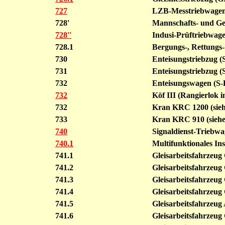
727
LZB-Messtriebwage
728'
Mannschafts- und Ger
728''
Indusi-Prüftriebwag
728.1
Bergungs-, Rettungs
730
Enteisungstriebzug 
731
Enteisungstriebzug 
732
Enteisungswagen (S
732
Köf III (Rangierlok
732
Kran KRC 1200 (sie
733
Kran KRC 910 (sieh
740
Signaldienst-Triebw
740.1
Multifunktionales In
741.1
Gleisarbeitsfahrzeug
741.2
Gleisarbeitsfahrzeug
741.3
Gleisarbeitsfahrzeug
741.4
Gleisarbeitsfahrzeu
741.5
Gleisarbeitsfahrzeug
741.6
Gleisarbeitsfahrzeu