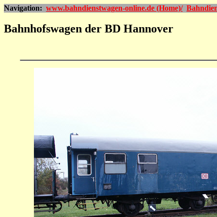
Navigation:
www.bahndienstwagen-online.de (Home)/
Bahndien
Bahnhofswagen der BD Hannover