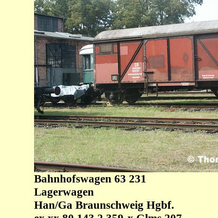
Bahnhofswagen 63 231
Lagerwagen
Han/Ga Braunschweig Hgbf.
ex xx 80 143 2 359-x Glms 207